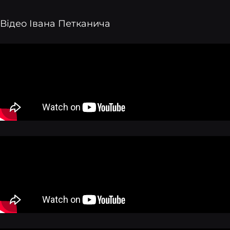
Відео Івана Петканича