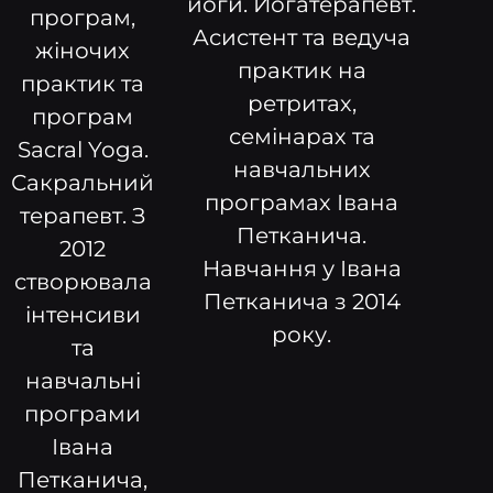
йоги. Йогатерапевт.
програм,
Асистент та ведуча
жіночих
практик на
практик та
ретритах,
програм
семінарах та
Sacral Yoga.
навчальних
Сакральний
програмах Івана
терапевт. З
Петканича.
2012
Навчання у Івана
створювала
Петканича з 2014
інтенсиви
року.
та
навчальні
програми
Івана
Петканича,