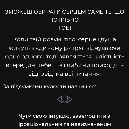
ЗМОЖЕШ ОБИРАТИ СЕРЦЕМ САМЕ ТЕ, ЩО
ПОТРІБНО
ТОБІ
Коли твій розум, тіло, серце і душа
живуть в єдиному ритрмі відчуваючи
одне одного, тоді зявляється цілістність
всередині тебе... І з глибини приходять
відповіді на всі питання.
За підсумками курсу ти навчишся:
Чути свою інтуїцію, взаємодіяти з
ірраціональним та невизначеним