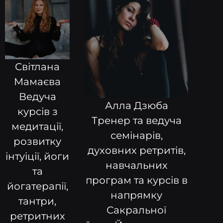
Світлана
Мамаєва
Ведуча
Алла Дзюба
курсів з
Тренер та ведуча
медитації,
семінарів,
розвитку
духовних ретритів,
інтуіції, йоги
навчальних
та
програм та курсів в
йогатерапії,
напрямку
тантри,
Сакральної
ретритних