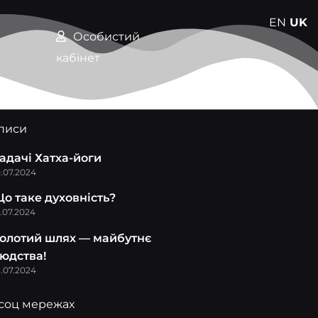
EN
UK
Особистий
г
кабінет
писи
адачі Хатха-йоги
0.07.2024
о таке духовність?
5.07.2024
олотий шлях — майбутнє
юдства!
8.07.2024
 соц мережах