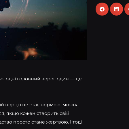
сьогодні головний ворог один — це
ій норці і це стає нормою, можна
ся, якщо кожен створить свій
дство просто стане жертвою. І тоді