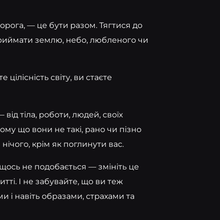
рога, — це бути разом. Тягтися до
приймати землю, небо, любленого чи
е цілісність світу, ви стаєте
від тіла, роботи, людей, своїх
тому що вони не такі, рано чи пізно
нічого, крім як поглинути вас.
 щось не подобається — змініть це
итті. І не забувайте, що ви теж
ми і навіть образами, страхами та