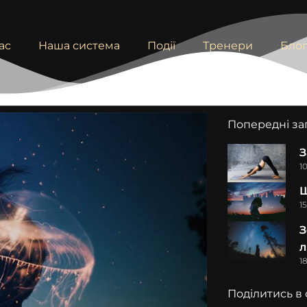
ас
Наша система
Події
Тренери
Бло
Попередні за
З
1
Щ
1
З
л
1
Поділитись в