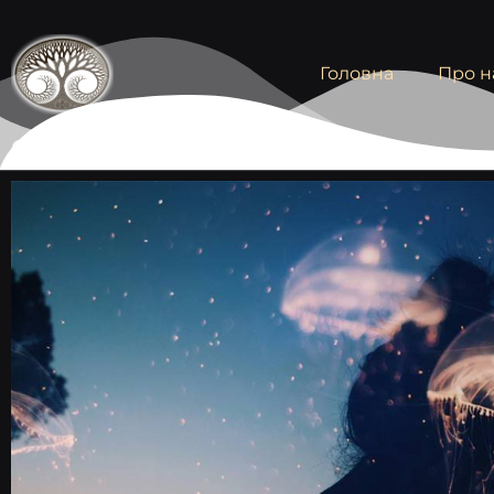
Головна
Про н
Самотність